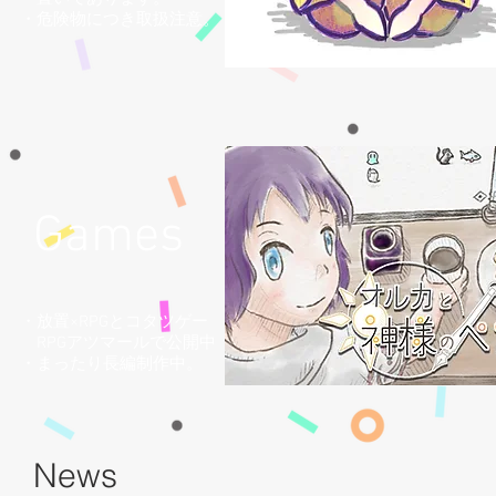
・危険物につき取扱注意。
Games
・放置×RPGとコタツゲー
RPGアツマールで公開中
​・まったり長編制作中。
News