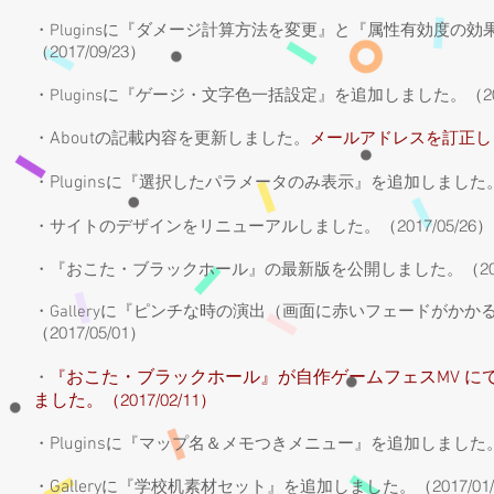
・Pluginsに『ダメージ計算方法を変更』と『属性有効度の
2017/09/23
（
）
2
・Pluginsに『ゲージ・文字色一括設定』を追加しました。（
About
・
の記載内容を更新しました
。
メールアドレスを
訂正し
Plugins
・
に『選択したパラメータのみ表示』を追加しました
2017/05/26
・サイトのデザインをリニューアルしました。（
）
2
・『おこた・ブラックホール』の最新版を公開しました。（
・
Galleryに『ピンチな時の演出（画面に赤いフェードがか
（2017/05/01）
おこた・ブラックホール』が自作ゲームフェスMV に
・
『
（2017/02/11）
ました。
Plugins
・
に『マップ名＆メモつきメニュー』を追加しました
（2017/01
Gallery
・
に『学校机素材セット』を追加しました。