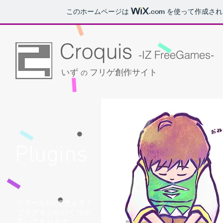
このホームページは
.com
を使って作成され
Croquis
-IZ FreeGames-
いず
フリゲ創作サイト
の
Plugins​
・ツクールMVで使える？
プラグインがいくつか
置いてあります。