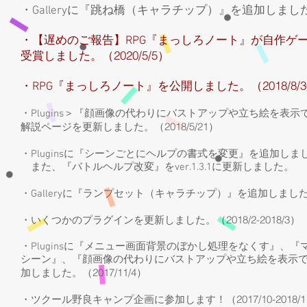
・Galleryに『跳ね橋（キャラチップ）』を追加しまし
・【遅めのご報告】RPG『まっしろノート』が自作ゲー
2020/5/5
受賞しました。（
）
2018/8/3
・RPG『まっしろノート』を公開しました。（
・Plugins＞『
顔画像の代わりにバストアップや立ち絵を表示
2018/5/21
解説ページを更新しました。
（
）
・Pluginsに『シーンごとにヘルプの書式を変更』を追加しま
また、『バトルヘルプ改変』をver.1.3.1に更新しました。
・Galleryに『ランプセット（キャラチップ）』を追加しまし
2018/2-2018/3
・いくつかのプラグインを更新しました。（
）
・Pluginsに『メニュー画面背景のぼかし処理をなくす』、
シーン』、『
顔画像の代わりにバストアップや立ち絵を表示
2017/11/4
加しました。（
）
2017/10-2018/1
・ツクール野良キャンプ企画に参加します！（